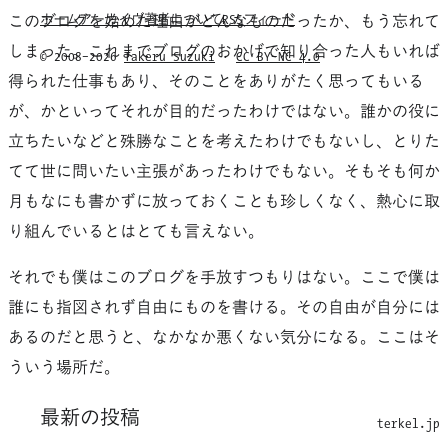
ホーム
アーカイヴ
著者について
RSSフィード
このブログを始めた理由がどんなものだったか、もう忘れて
しまった。これまでブログのおかげで知り合った人もいれば
© 2008–2026
Takeru Suzuki
·
CC BY–NC 4.0
得られた仕事もあり、そのことをありがたく思ってもいる
が、かといってそれが目的だったわけではない。誰かの役に
立ちたいなどと殊勝なことを考えたわけでもないし、とりた
てて世に問いたい主張があったわけでもない。そもそも何か
月もなにも書かずに放っておくことも珍しくなく、熱心に取
り組んでいるとはとても言えない。
それでも僕はこのブログを手放すつもりはない。ここで僕は
誰にも指図されず自由にものを書ける。その自由が自分には
あるのだと思うと、なかなか悪くない気分になる。ここはそ
ういう場所だ。
最新の投稿
terkel.jp