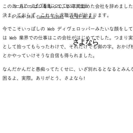
ホーム
アーカイヴ
著者について
RSSフィード
この 9 月いっぱいをもって、2 年間勤めた会社を辞めまし
決まっておらず、これから求職活動が始まります。
© 2008–2026
Takeru Suzuki
·
CC BY–NC 4.0
今でこそいっぱしの Web ディヴェロッパーみたいな顔をし
は Web 業界での仕事はこの会社がはじめてでした。つまり
さよなら
として拾ってもらったわけで、それだけでも御の字。おかげ
とかやっていけそうな自信も得られました。
なんだかんだと愚痴ってたくせに、いざ別れるとなるとみん
困るよ、実際。ありがとう、さよなら!