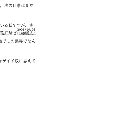
た。次の仕事はまだ
ている私ですが、実
2008/10/01
terkel.jp
実務経験ゼロの素人
様でこの業界でなん
ながイイ奴に思えて