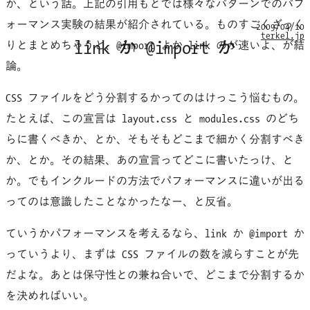
か、という話。上記の引用もとでは様々なパターンでのパフ
ォーマンス実験の結果が紹介されている。ものすごくざっく
2009/04/10
terkel.jp
link か @import か
りとまとめちゃうと、@import よか
link
のが速いよ、が結
論。
CSS ファイルをどう分割するかってのはけっこう悩むもの。
たとえば、この宣言は
layout.css
と
modules.css
のどち
らに書くべきか、とか、そもそもどこまで細かく分割すべき
か、とか。その結果、あの宣言ってどこに書いたっけ、と
か。でもインクルードの方法でパフォーマンスに違いが出る
ってのは意識したことなかったなー、と反省。
ていうかパフォーマンスを考えるなら、
link
か @import か
っていうより、まずは CSS ファイルの数を減らすことが先
だよな。あとは保守性との兼ね合いで、どこまで分割するか
を決めればいい。