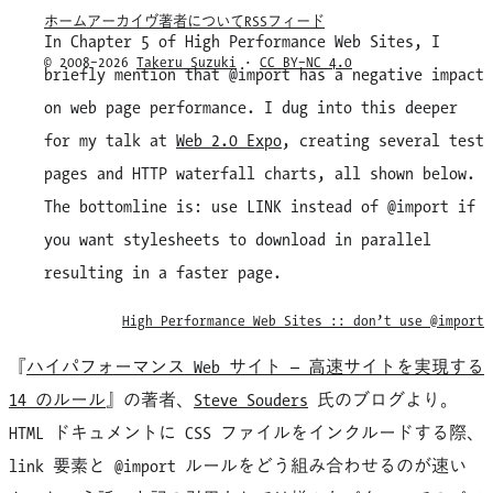
ホーム
アーカイヴ
著者について
RSSフィード
In Chapter 5 of High Performance Web Sites, I
© 2008–2026
Takeru Suzuki
·
CC BY–NC 4.0
briefly mention that @import has a negative impact
on web page performance. I dug into this deeper
for my talk at
Web 2.0 Expo
, creating several test
pages and HTTP waterfall charts, all shown below.
The bottomline is: use LINK instead of @import if
you want stylesheets to download in parallel
resulting in a faster page.
High Performance Web Sites :: don’t use @import
『
ハイパフォーマンス Web サイト — 高速サイトを実現する
14 のルール
』の著者、
Steve Souders
氏のブログより。
HTML ドキュメントに CSS ファイルをインクルードする際、
link
要素と @import ルールをどう組み合わせるのが速い