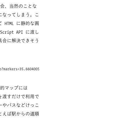
む場合、当然のことな
白になってしまう。こ
 HTML に静的な画
ipt API に渡し
具合に解決できそう
p?markers=35.6604005,139.7290428&zoom=14&size=480x320&sensor=fals
的マップには
を渡すだけで利用で
ーやパスなどけっこ
とえば駅からの道順