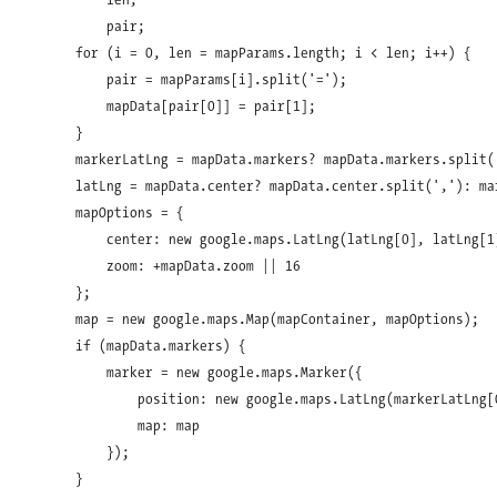
        len,

        pair;

    for (i = 0, len = mapParams.length; i < len; i++) {

        pair = mapParams[i].split('=');

        mapData[pair[0]] = pair[1];

    }

    markerLatLng = mapData.markers? mapData.markers.split('
    latLng = mapData.center? mapData.center.split(','): mar
    mapOptions = {

        center: new google.maps.LatLng(latLng[0], latLng[1]
        zoom: +mapData.zoom || 16

    };

    map = new google.maps.Map(mapContainer, mapOptions);

    if (mapData.markers) {

        marker = new google.maps.Marker({

            position: new google.maps.LatLng(markerLatLng[0
            map: map

        });

    }
