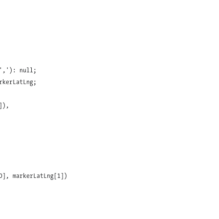
,'): null;

kerLatLng;

),

], markerLatLng[1]),
