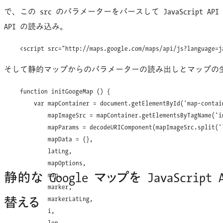
で、この
src
のパラメーターをパースして JavaScript AP
API の読み込み。
そして静的マップからのパラメーターの読み出しとマップの
function initGoogeMap () {

    var mapContainer = document.getElementById('map-contain
        mapImageSrc = mapContainer.getElementsByTagName('i
        mapParams = decodeURIComponent(mapImageSrc.split('?
        mapData = {},

        latLng,

        mapOptions,

静的な Google マップを JavaScript
        map,

        marker,

替える
        markerLatLng,

        i,
