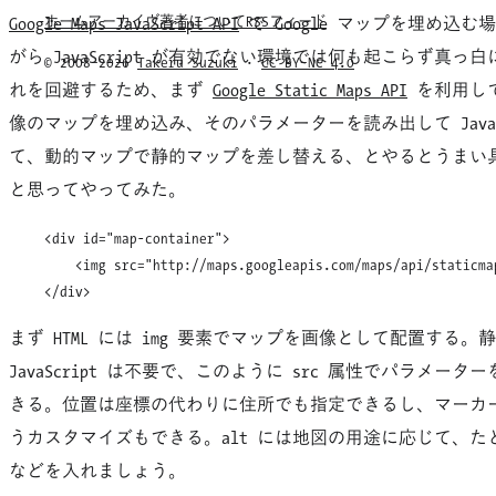
ホーム
アーカイヴ
著者について
RSSフィード
Google Maps JavaScript API
で Google マップを埋め込
がら JavaScript が有効でない環境では何も起こらず真っ
© 2008–2026
Takeru Suzuki
·
CC BY–NC 4.0
れを回避するため、まず
Google Static Maps API
を利用して
像のマップを埋め込み、そのパラメーターを読み出して JavaScr
て、動的マップで静的マップを差し替える、とやるとうまい
と思ってやってみた。
<div id="map-container">

    <img src="http://maps.googleapis.com/maps/api/staticma
まず HTML には
img
要素でマップを画像として配置する。静
JavaScript は不要で、このように
src
属性でパラメーター
きる。位置は座標の代わりに住所でも指定できるし、マーカ
うカスタマイズもできる。
alt
には地図の用途に応じて、た
などを入れましょう。