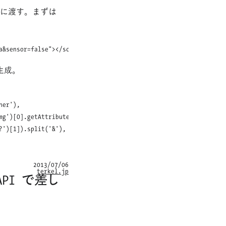
I に渡す。まずは
生成。
er'),

mg')[0].getAttribute('src'),

')[1]).split('&'),

2013/07/06
terkel.jp
 API で差し